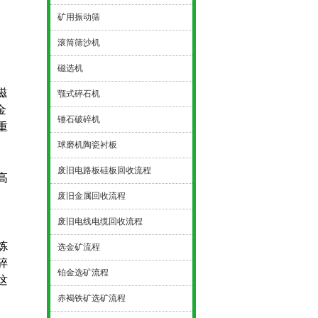
矿用振动筛
滚筒筛沙机
磁选机
磁
颚式碎石机
金
锤石破碎机
重
球磨机陶瓷衬板
废旧电路板硅板回收流程
高
废旧金属回收流程
废旧电线电缆回收流程
炼
选金矿流程
碎
铂金选矿流程
这
赤褐铁矿选矿流程