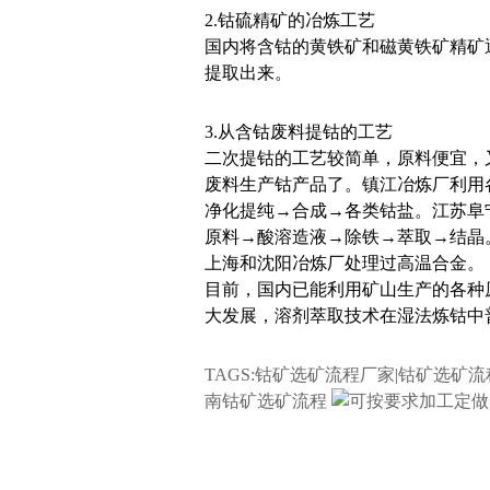
2.钴硫精矿的冶炼工艺
国内将含钴的黄铁矿和磁黄铁矿精矿
提取出来。
3.从含钴废料提钴的工艺
二次提钴的工艺较简单，原料便宜，
废料生产钴产品了。镇江冶炼厂利用
净化提纯→合成→各类钴盐。江苏阜
原料→酸溶造液→除铁→萃取→结晶
上海和沈阳冶炼厂处理过高温合金。
目前，国内已能利用矿山生产的各种
大发展，溶剂萃取技术在湿法炼钴中
TAGS:钴矿选矿流程厂家|钴矿选矿
南钴矿选矿流程