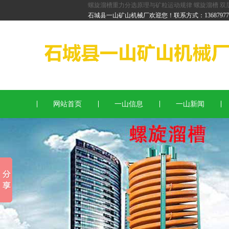
螺旋溜槽重力分选原理与矿粒运动规律
螺旋溜槽
双
红石螺旋溜槽
石城县一山矿山机械厂欢迎您！联系方式：136879778
锆英石螺旋溜槽
重金石螺旋溜槽
网站首页
一山信息
一山新闻