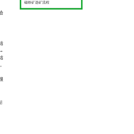
磁铁矿选矿流程
给
钴
→
钴
，
很
湖