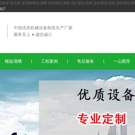
层摇床
跳汰机
玻璃钢螺旋溜槽
选铬螺旋溜槽
选矿螺旋溜槽
选钛螺旋溜槽
选铁螺旋溜
27
中国优质机械设备制造生产厂家
服务至上 ● 诚信诚心
螺旋溜槽
工程案例
售后服务
一山图库