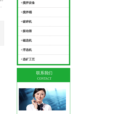
+
搅拌设备
，
+
搅拌桶
+
破碎机
+
振动筛
+
磁选机
+
浮选机
+
选矿工艺
联系我们
CONTACT