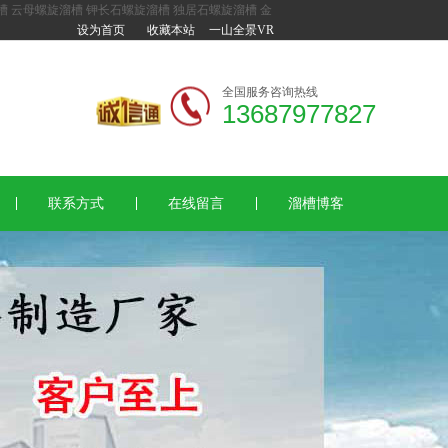
槽
云母螺旋溜槽
钾长石螺旋溜槽
独居石螺旋溜槽
金
设为首页
收藏本站
一山全景VR
全国服务咨询热线
13687977827
联系方式
在线留言
溜槽博客