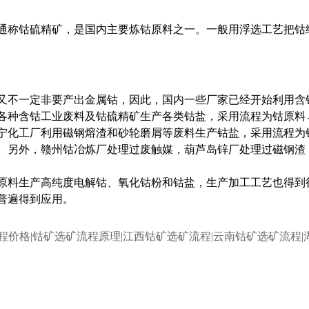
通称钴硫精矿，是国内主要炼钴原料之一。一般用浮选工艺把钴
又不一定非要产出金属钴，因此，国内一些厂家已经开始利用含
各种含钴工业废料及钴硫精矿生产各类钴盐，采用流程为钴原料
宁化工厂利用磁钢熔渣和砂轮磨屑等废料生产钴盐，采用流程为
。另外，赣州钴冶炼厂处理过废触媒，葫芦岛锌厂处理过磁钢渣
原料生产高纯度电解钴、氧化钴粉和钴盐，生产加工工艺也得到
普遍得到应用。
流程价格|钴矿选矿流程原理|江西钴矿选矿流程|云南钴矿选矿流程|