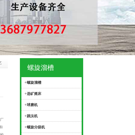
艺
螺旋溜槽
+
螺旋溜槽
+
选矿摇床
+
球磨机
+
跳汰机
厂
+
和
螺旋分级机
的