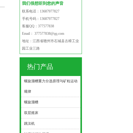
我们很想听到您的声音
联系电话：13687977827
手机号码：13687977827
客服QQ：377577838
Email： 377577838@qq.com
地址：江西省赣州市石城县古樟工业
园工业三路
热门产品
螺旋溜槽重力分选原理与矿粒运动
规律
螺旋溜槽
双层摇床
跳汰机