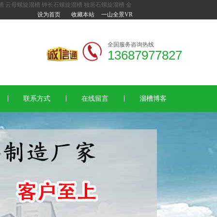
槽
云母螺旋溜槽
钾长石螺旋溜槽
独居石螺旋溜槽
金
设为首页
收藏本站
一山全景VR
全国服务咨询热线
13687977827
联系方式
在线留言
溜槽博客