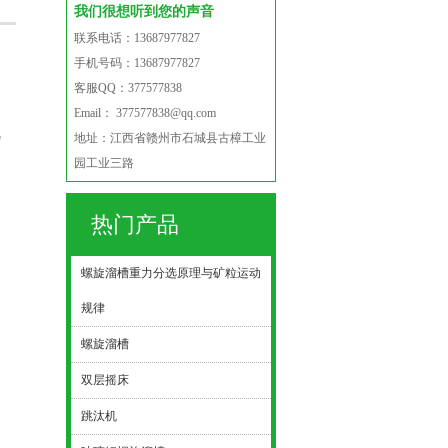
我们很想听到您的声音
联系电话：13687977827
手机号码：13687977827
客服QQ：377577838
Email： 377577838@qq.com
机
地址：江西省赣州市石城县古樟工业
的
园工业三路
热门产品
螺旋溜槽重力分选原理与矿粒运动
规律
螺旋溜槽
双层摇床
跳汰机