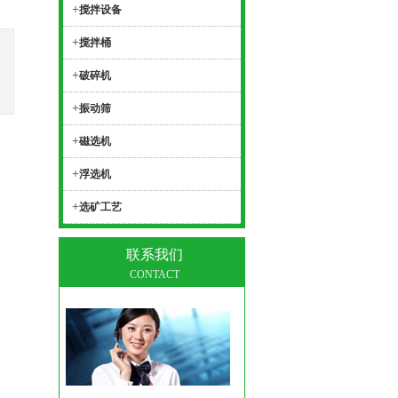
+
搅拌设备
+
搅拌桶
+
破碎机
+
振动筛
+
磁选机
+
浮选机
+
选矿工艺
联系我们
CONTACT