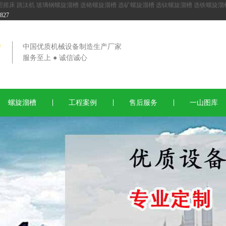
层摇床
跳汰机
玻璃钢螺旋溜槽
选铬螺旋溜槽
选矿螺旋溜槽
选钛螺旋溜槽
选铁螺旋溜
27
中国优质机械设备制造生产厂家
服务至上 ● 诚信诚心
螺旋溜槽
工程案例
售后服务
一山图库