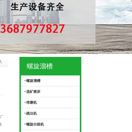
机
螺旋溜槽
+
螺旋溜槽
+
选矿摇床
+
球磨机
+
跳汰机
厂
+
洗
螺旋分级机