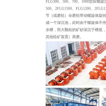
FLG300、500、700、1000型双螺旋
500、2FLG1500、FLG1200、
节（或磨轮）伞磨轮带动螺旋体旋
成一个深沉池，此时由于螺旋体不
水槽，而大颗粒的矿砂深沉于槽底
其他给矿装置）再磨。