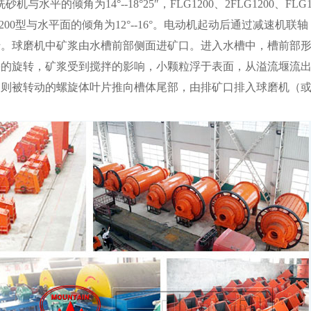
洗砂机与水平的倾角为14°--18°25″，FLG1200、2FLG1200、FLG
2FLG1200型与水平面的倾角为12°--16°。电动机起动后通过减速机联轴
转。球磨机中矿浆由水槽前部侧面进矿口。进入水槽中，槽前部
停的旋转，矿浆受到搅拌的影响，小颗粒浮于表面，从溢流堰流
，则被转动的螺旋体叶片推向槽体尾部，由排矿口排入球磨机（