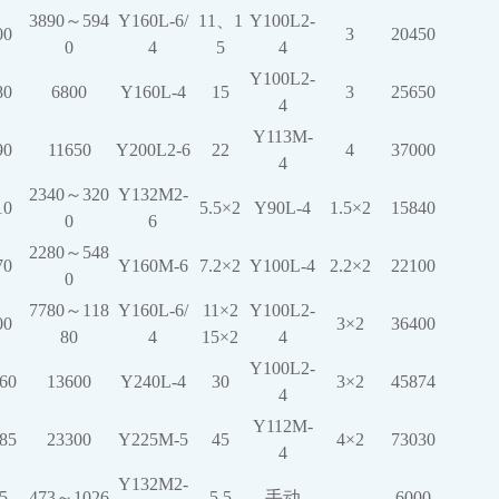
3890～594
Y160L-6/
11、1
Y100L2-
00
3
20450
0
4
5
4
Y100L2-
80
6800
Y160L-4
15
3
25650
4
Y113M-
90
11650
Y200L2-6
22
4
37000
4
2340～320
Y132M2-
10
5.5×2
Y90L-4
1.5×2
15840
0
6
2280～548
70
Y160M-6
7.2×2
Y100L-4
2.2×2
22100
0
7780～118
Y160L-6/
11×2
Y100L2-
00
3×2
36400
80
4
15×2
4
Y100L2-
60
13600
Y240L-4
30
3×2
45874
4
Y112M-
85
23300
Y225M-5
45
4×2
73030
4
Y132M2-
5
473～1026
5.5
手动
6000