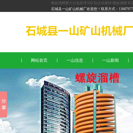
螺旋溜槽重力分选原理与矿粒运动规律
螺旋溜槽
双
红石螺旋溜槽
石城县一山矿山机械厂欢迎您！联系方式：136879778
锆英石螺旋溜槽
重金石螺旋溜槽
网站首页
一山信息
一山新闻