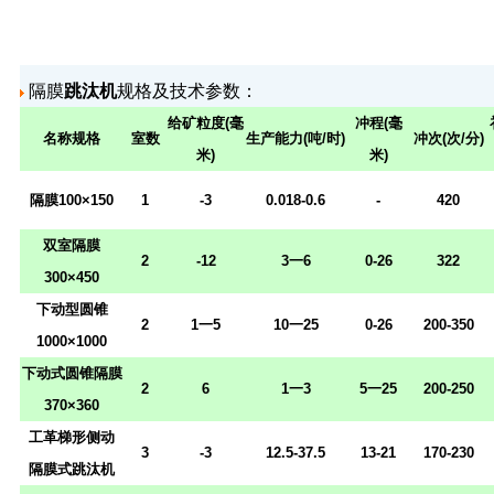
隔膜
跳汰机
规格及技术参数：
给矿粒度(毫
冲程(毫
名称规格
室数
生产能力(吨/时)
冲次(次/分)
米)
米)
隔膜100×150
1
-3
0.018-0.6
-
420
双室隔膜
2
-12
3
一
6
0-26
322
300×450
下动型圆锥
2
1
一
5
10
一
25
0-26
200-350
1000×1000
下动式圆锥隔膜
2
6
1
一
3
5
一
25
200-250
370×360
工革梯形侧动
3
-3
12.5-37.5
13-21
170-230
隔膜式跳汰机