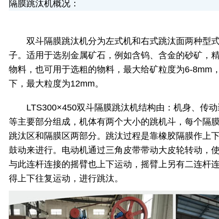
隔膜
跳汰机
概况：
双斗
隔膜
跳汰机
分为左式机和右式跳汰面两种型
子。适用于选别金属矿石，例如含钨、含金的砂矿，
物料，也可用于选粗的物料，最大给矿粒度为6-8mm
下，最大粒度为12mm。
LTS300×450
双斗隔膜
跳汰机
结
构由：机身、传动
等主要部分组成，机体有两个大小的跳机斗，每个隔
跳汰区和隔膜区两部分。跳汰过程是靠橡胶隔膜作上下
鼓动来进行。电动机通过三角皮带带动大皮轮转动，
与此连杆连接的摇臂也上下运动，摇臂上另有二连杆
得上下往复运动，进行跳汰。