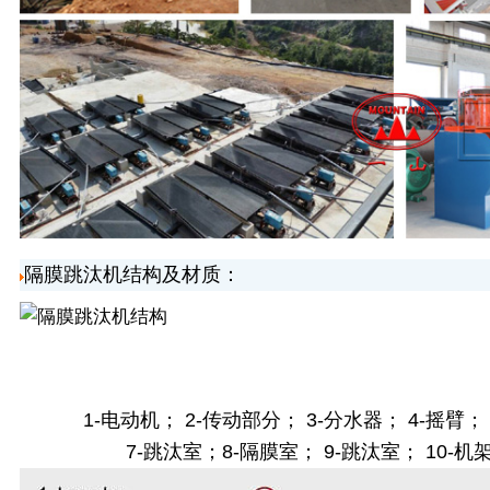
隔膜
跳汰机
结构及材质：
1-电动机； 2-传动部分； 3-分水器； 4-摇臂；
7-跳汰室；8-隔膜室； 9-跳汰室； 10-机